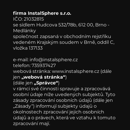
firma InstalSphere s.r.o.
IČO: 21032815
se sídlem Hudcova 532/78b, 612 00, Brno -
Medlánky
společnost zapsaná v obchodním rejstříku
vedeném Krajským soudem v Brně, oddíl C,
vložka 137133
e-mail:
info@instalsphere.cz
telefon: 735937427
webová stránka:
www.instalsphere.cz
(dále
jen
„webová stránka“
)
(dále jen
„Správce“
)
v rámci své činnosti spravuje a zpracovává
osobní údaje níže uvedených subjektů. Tyto
zásady zpracování osobních údajů (dále jen
„Zásady“) informují subjekty údajů o
okolnostech zpracování jejich osobních
údajů a o právech, která ve vztahu k tomuto
zpracování mají.