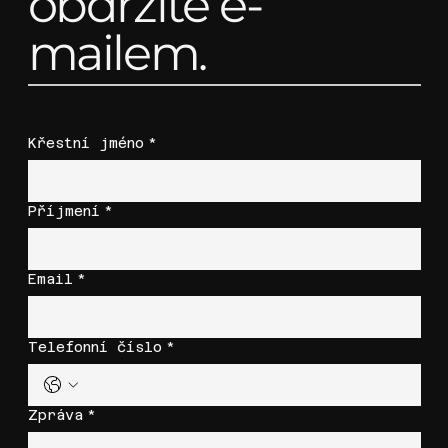
obdržíte e-
mailem.
Křestní jméno
*
Příjmení
*
Email
*
Telefonní číslo
*
Zpráva
*