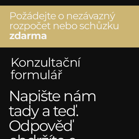
Požádejte o nezávazný
rozpočet nebo schůzku
zdarma
Konzultační
formulář
Napište nám
tady a teď.
Odpověď